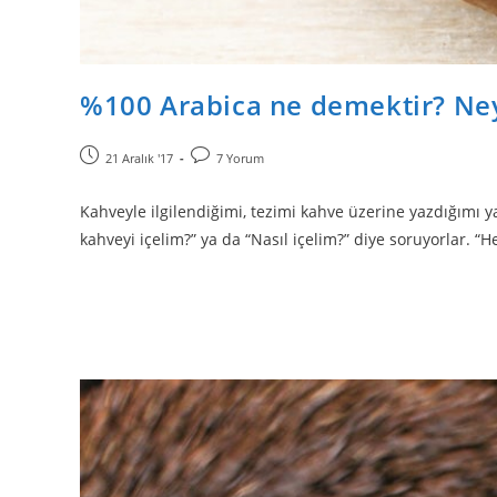
%100 Arabica ne demektir? Ney
21 Aralık '17
7 Yorum
Kahveyle ilgilendiğimi, tezimi kahve üzerine yazdığımı
kahveyi içelim?” ya da “Nasıl içelim?” diye soruyorlar. “