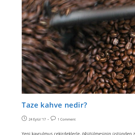
Taze kahve nedir?
24 Eylül '17
1 Comment
Yeni kavrulmuş çekirdeklerle, öğütülmesinin üstünden