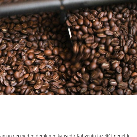
 zaman geçmeden demlenen kahvedir.Kahvenin tazeliği, genelde