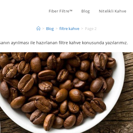
Fiber Filtre™
Blog
Nitelikli Kahve
>
Blog
>
filtre kahve
>
Page 2
sanın ayrılması ile hazırlanan filtre kahve konusunda yazılarımız.