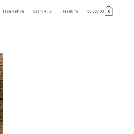
Taze Kahve
Satın Al ☕️
Hesabım
₺
5.837,00
5