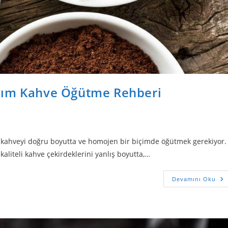
dım Kahve Öğütme Rehberi
 kahveyi doğru boyutta ve homojen bir biçimde öğütmek gerekiyor.
kaliteli kahve çekirdeklerini yanlış boyutta,…
Devamını Oku