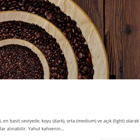
en basit seviyede, koyu (dark), orta (medium) ve açık (light) olarak
lar alınabilir. Yahut kahvenin…