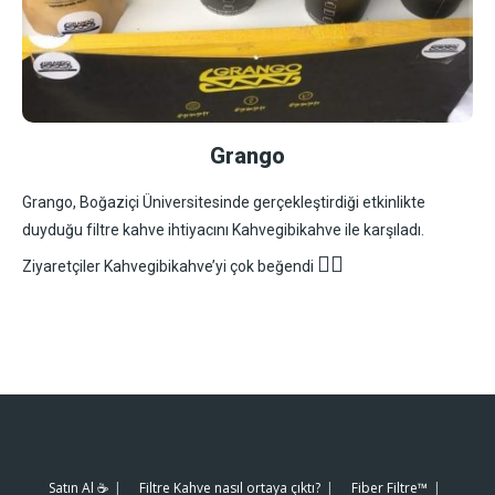
Grango
Grango, Boğaziçi Üniversitesinde gerçekleştirdiği etkinlikte
duyduğu filtre kahve ihtiyacını Kahvegibikahve ile karşıladı.
👍🏻
Ziyaretçiler Kahvegibikahve’yi çok beğendi
Satın Al ☕️
Filtre Kahve nasıl ortaya çıktı?
Fiber Filtre™