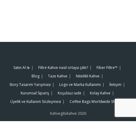
Satın Al ☕️
Filtre Kahve nasıl ortaya çıktı?
Fiber Filtre™
Blog
Taze Kahve
Nitelikli Kahve
Story Tasarım Yarışması
Logo ve Marka Kullanımı
İletişim
Kurumsal Sipariş
Koşulsuz iade
Kolay Kahve
Üyelik ve Kullanım Sözleşmesi
Coffee Bags Worldwide Shipping
Kahvegibikahve 2026