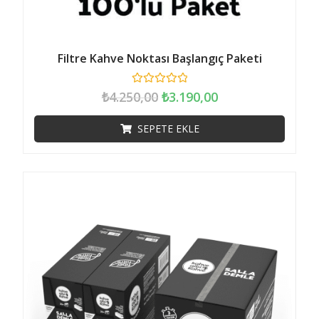
Filtre Kahve Noktası Başlangıç Paketi
5
₺
4.250,00
₺
3.190,00
ü
z
e
SEPETE EKLE
r
i
n
d
e
n
0
o
y
a
l
d
ı