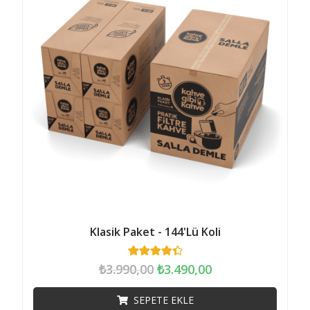
Klasik Paket - 144'lü Koli
315
müşteri
₺
3.990,00
₺
3.490,00
puanına
dayanarak 5
üzerinden
SEPETE EKLE
4.45
puan