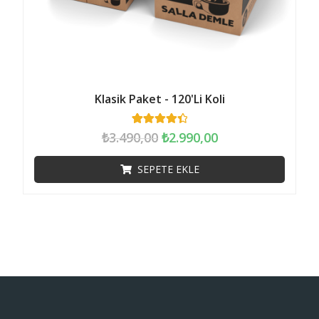
Klasik Paket - 120'li Koli
315
müşteri
₺
3.490,00
₺
2.990,00
puanına
dayanarak 5
üzerinden
SEPETE EKLE
4.45
puan
aldı