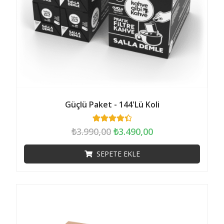
Güçlü Paket - 144'lü Koli
309
müşteri
₺
3.990,00
₺
3.490,00
puanına
dayanarak 5
üzerinden
SEPETE EKLE
4.46
puan
aldı