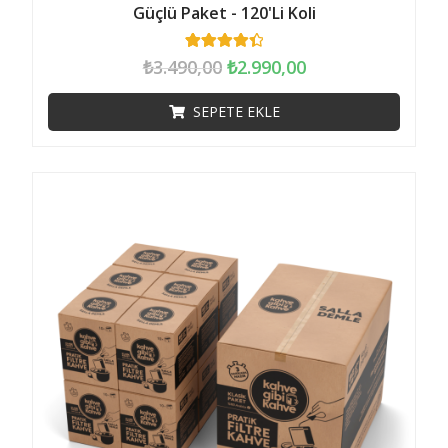
Güçlü Paket - 120'li Koli
309
müşteri
₺
3.490,00
₺
2.990,00
puanına
dayanarak 5
üzerinden
SEPETE EKLE
4.46
puan
aldı