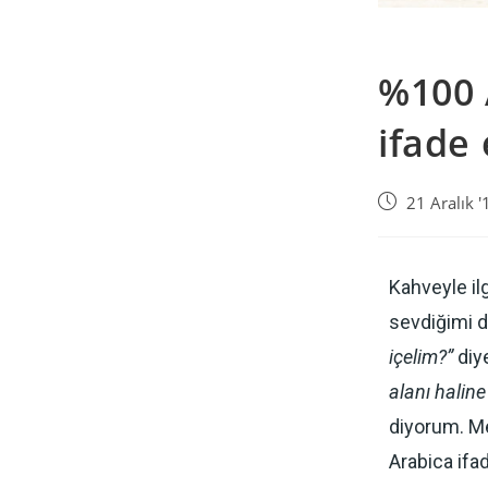
%100 
ifade
21 Aralık '
Kahveyle il
sevdiğimi 
içelim?”
diy
alanı haline
diyorum. Me
Arabica ifa