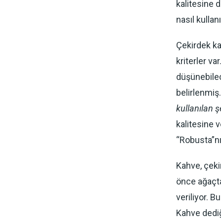
kalitesine d
nasıl kullan
Çekirdek ka
kriterler va
düşünebilec
belirlenmiş.
kullanılan 
kalitesine v
“Robusta”nı
Kahve, çeki
önce ağaçta
veriliyor. 
Kahve dediğ