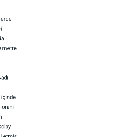
mlerde
l
da
00 metre
sadı
 içinde
 oranı
n
kolay
al etmiş