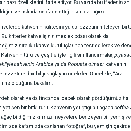
air bazı özelliklerini ifade ediyor. Bu yazıda bu ifadenin an
ıldığını ve aslında ne ifade ettiğini anlatacağım.
hvelerde kahvenin kalitesini ya da lezzetini niteleyen bir
r. Bu kriterler kahve işinin meslek odası olarak da
eğimiz nitelikli kahve kuruluşlarınca test edilerek ve de
 Kahvenin türü ve çeşitleriyle ilgili sınıflandırmalar,
piyasa
şekliyle kahvenin Arabica ya da Robusta olması
, kahvenin
e lezzetine dair bilgi sağlayan nitelikler. Öncelikle, “Arabic
n ne olduğuna bakalım:
rdek olarak ya da fincanda içecek olarak gördüğümüz hal
 yetişen bir bitki türü. Kahvenin yetiştiği bu ağaca
coffea
Bu ağaç bildiğimiz kırmızı meyvelere benzeyen bir yemiş ver
imizde kafamızda canlanan fotoğraf, bu yemişin çekirde