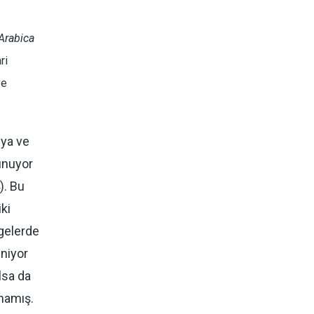
Arabica
ri
ve
pya ve
unuyor
). Bu
iki
lgelerde
iniyor
lsa da
amamış.