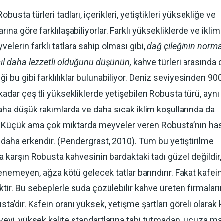
obusta türleri tadları, içerikleri, yetiştikleri yüksekliğe ve
larına göre farklılaşabiliyorlar. Farklı yüksekliklerde ve ikli
elerin farklı tatlara sahip olması gibi,
dağ çileğinin norma
sıl daha lezzetli olduğunu düşünün,
kahve türleri arasında 
ği bu gibi farklılıklar bulunabiliyor. Deniz seviyesinden 9
kadar çeşitli yüksekliklerde yetişebilen Robusta türü, aynı
a düşük rakımlarda ve daha sıcak iklim koşullarında da
. Küçük ama çok miktarda meyveler veren Robusta’nın ha
 daha erkendir. (Pendergrast, 2010). Tüm bu yetiştirilme
a karşın Robusta kahvesinin bardaktaki tadı güzel değildir,
enemeyen, ağza kötü gelecek tatlar barındırır. Fakat kafein
tir. Bu sebeplerle suda çözülebilir kahve üreten firmaları
sta’dır. Kafein oranı yüksek, yetişme şartları göreli olarak 
hveyi, yüksek kalite standartlarına tabi tutmadan, ucuza m