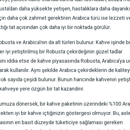
busta’dan daha yüksekte yetişen, hastalıklara daha dayanık
için daha çok zahmet gerektiren Arabica türü ise lezzeti v
tığı tat açısından çok daha iyi bir noktada görülür.
busta ve Arabica’nın da alt türleri bulunur. Kahve işinde 
r iyi yetiştirilmiş bir Robusta çekirdeğinin güzel tadlar
ini iddia etse de kahve piyasasında Robusta, Arabica’ya u
larak kullanılır. Aynı şekilde Arabica çekirdeklerin de kalite
 çok sayıda çeşidi bulunur. Bunun haricinde kahvenin yetişt
 kahveye yere özgün bir tat kazandırır.
umuza dönersek, bir kahve paketinin üzerindeki %100 Ar
ekten iyi bir kahve içtiğinizin göstergesi olmuyor. Bu, aslı
asının en basit düzeyde tüketiciye sağlaması gereken