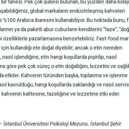
n bir tanesi. Pek çok şubesi bulunan, bu yüzden daha kola
laşabildiğimiz, global markaların endüstrileşmiş kahveleri
e %100 Arabica ibaresini kullanabiliyor. Bu noktada bunu, f
rının ya da paketli abur cuburların kendilerini “taze”, “doğ
ibi özelliklerle pazarlamasına benzetebiliriz. Fast-food ma
için kullandığı ete doğal diyebilir; ancak o etin nereden
 nasıl işlendiğine, etin hangi koşullarda pişirilip, nasıl
na göre pek çok süreç o etin doğallığını, lezzetini ve sağlık
da etkiler. Kahvenin türünden başka, toplanma ve işlenme
asıl kavrulduğu, hangi koşullarda saklandığı ve nasıl servis
 kahvenin kalitesine, tazeliğine ve lezzetine etki eder.
 İstanbul Üniversitesi Psikoloji Mezunu. İstanbul Şehir