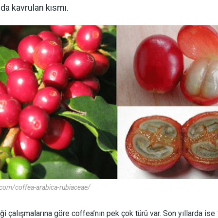
da kavrulan kısmı.
com/coffea-arabica-rubiaceae/
i çalışmalarına göre coffea’nın pek çok türü var. Son yıllarda ise