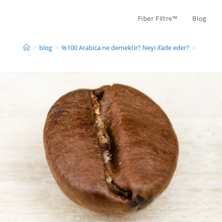
Fiber Filtre™
Blog
>
blog
>
%100 Arabica ne demektir? Neyi ifade eder?
>