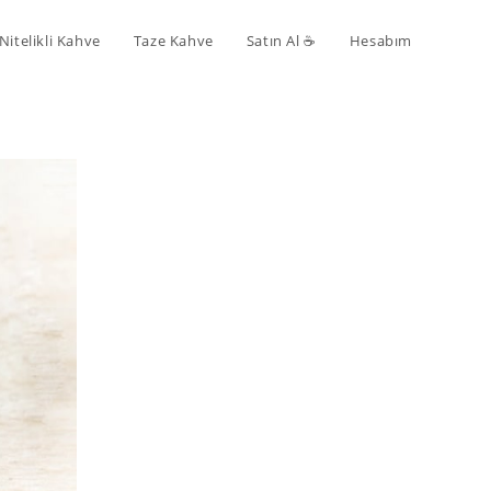
Nitelikli Kahve
Taze Kahve
Satın Al ☕️
Hesabım