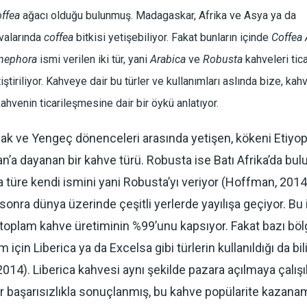
offea
ağacı olduğu bulunmuş. Madagaskar, Afrika ve Asya ya da
ivalarında
coffea
bitkisi yetişebiliyor. Fakat bunların içinde
Coffea 
nephora
ismi verilen iki tür, yani
Arabica
ve
Robusta
kahveleri tica
iştiriliyor. Kahveye dair bu türler ve kullanımları aslında bize, kah
ahvenin ticarileşmesine dair bir öykü anlatıyor.
lak ve Yengeç dönenceleri arasında yetişen, kökeni Etiyo
’a dayanan bir kahve türü. Robusta ise Batı Afrika’da bul
a türe kendi ismini yani Robusta’yı veriyor (Hoffman, 2014
 sonra dünya üzerinde çeşitli yerlerde yayılışa geçiyor. Bu 
 toplam kahve üretiminin %99’unu kapsıyor. Fakat bazı bö
m için Liberica ya da Excelsa gibi türlerin kullanıldığı da bil
2014). Liberica kahvesi aynı şekilde pazara açılmaya çalışı
er başarısızlıkla sonuçlanmış, bu kahve popülarite kazan