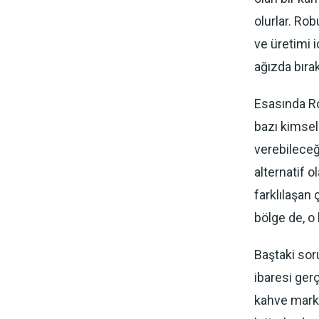
olurlar. Ro
ve üretimi 
ağızda bırak
Esasında Ro
bazı kimsele
verebileceğ
alternatif o
farklılaşan
bölge de, o
Baştaki sor
ibaresi gerç
kahve mark