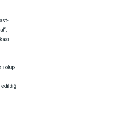
y
ast-
al”,
rkası
lı olup
 edildiği