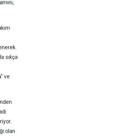
lamını,
takım
nenerek
da sıkça
a” ve
inden
adı
iyor.
ği olan