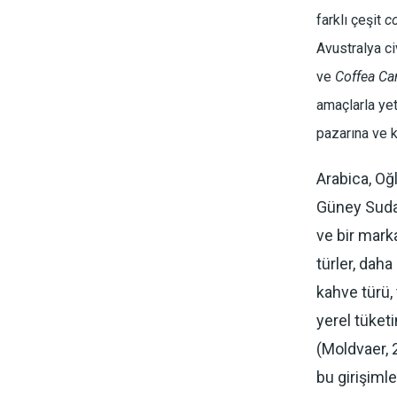
farklı çeşit
c
Avustralya c
ve
Coffea Ca
amaçlarla yet
pazarına ve k
Arabica, Oğ
Güney Sudan
ve bir mark
türler, daha
kahve türü,
yerel tüketi
(Moldvaer, 
bu girişiml