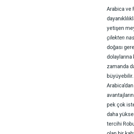
Arabica ve R
dayanıklılık
yetişen meyv
çilekten na
doğası gere
dolaylarına 
zamanda dah
büyüyebilir
Arabica’dan
avantajların
pek çok ist
daha yüksek
tercihi Robu
olan bir ka