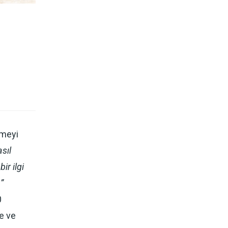
çmeyi
sıl
ir ilgi
”
0
ne ve