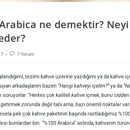
Arabica ne demektir? Neyi
 eder?
17
7 Yorum
gilendiğimi, tezimi kahve üzerine yazdığımı ya da kahve i
duyan arkadaşlarım bazen
“Hangi kahveyi içelim?”
ya da
“Na
e soruyorlar.
“Herkes çok kaliteli kahve içmek, bunu cidden b
 getirmek zorunda değil tabi ama, bazı önemli noktalar var.
sela pek çok kahve paketinin başında rastladığımız %10
desi bunlardan biri. “%100 Arabica” aslında, kahvenin türü