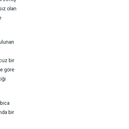
sız olan
e
bulunan
cuz bir
ye göre
iği
abica
nda bir