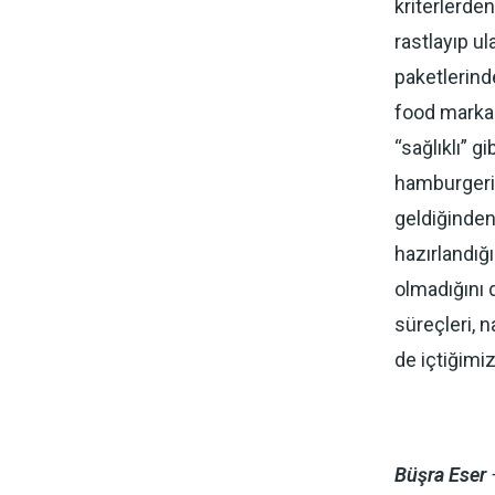
kriterlerde
rastlayıp u
paketlerind
food markala
“sağlıklı” g
hamburgeri 
geldiğinden,
hazırlandığı
olmadığını 
süreçleri, n
de içtiğimiz
Büşra Eser
–