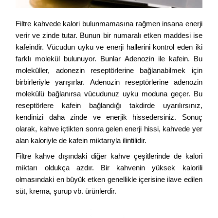
Filtre kahvede kalori bulunmamasına rağmen insana enerji 
verir ve zinde tutar. Bunun bir numaralı etken maddesi ise 
kafeindir. Vücudun uyku ve enerji hallerini kontrol eden iki 
farklı molekül bulunuyor. Bunlar Adenozin ile kafein. Bu 
moleküller, adonezin reseptörlerine bağlanabilmek için 
birbirleriyle yarışırlar. Adenozin reseptörlerine adenozin 
molekülü bağlanırsa vücudunuz uyku moduna geçer. Bu 
reseptörlere kafein bağlandığı takdirde uyarılırsınız, 
kendinizi daha zinde ve enerjik hissedersiniz. Sonuç 
olarak, kahve içtikten sonra gelen enerji hissi, kahvede yer 
alan kaloriyle de kafein miktarıyla ilintilidir. 
Filtre kahve dışındaki diğer kahve çeşitlerinde de kalori 
miktarı oldukça azdır. Bir kahvenin yüksek kalorili 
olmasındaki en büyük etken genellikle içerisine ilave edilen 
süt, krema, şurup vb. ürünlerdir.