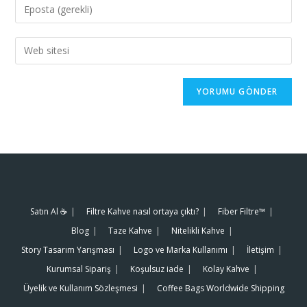
Satın Al ☕️
Filtre Kahve nasıl ortaya çıktı?
Fiber Filtre™
Blog
Taze Kahve
Nitelikli Kahve
Story Tasarım Yarışması
Logo ve Marka Kullanımı
İletişim
Kurumsal Sipariş
Koşulsuz iade
Kolay Kahve
Üyelik ve Kullanım Sözleşmesi
Coffee Bags Worldwide Shipping