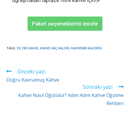
uğraşmadan taptaze filtre kahve için☕️
Paket seçeneklerini incele
TAGS
:
FILTRE KAHVE
,
KAHVE KAÇ KALORI
,
KAHVENIN KALORISI
Önceki yazı
Doğru Kavrulmuş Kahve
Sonraki yazı
Kahve Nasıl Öğütülür? Adım Adım Kahve Öğütme
Rehberi