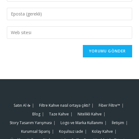
Satın Al ☕️
Filtre Kahve nasıl ortaya çıktı?
Fiber Filtre™
Blog
Taze Kahve
Nitelikli Kahve
Story Tasarım Yarışması
Logo ve Marka Kullanımı
İletişim
Kurumsal Sipariş
Koşulsuz iade
Kolay Kahve