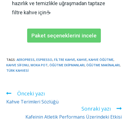
hazırlık ve temizlikle uğraşmadan taptaze
filtre kahve için☕️
Paket seçeneklerini incele
TAGS
:
AEROPRESS
,
ESPRESSO
,
FILTRE KAHVE
,
KAHVE
,
KAHVE ÖĞÜTME
,
KAHVE SIFONU
,
MOKA POT
,
ÖĞÜTME EKIPMANLARI
,
ÖĞÜTME MAKINALARI
,
TÜRK KAHVESI
Önceki yazı
Kahve Terimleri Sözlüğü
Sonraki yazı
Kafeinin Atletik Performans Üzerindeki Etkisi