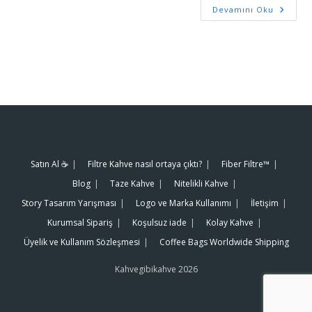
Devamını Oku
Satın Al ☕️
Filtre Kahve nasıl ortaya çıktı?
Fiber Filtre™
Blog
Taze Kahve
Nitelikli Kahve
Story Tasarım Yarışması
Logo ve Marka Kullanımı
İletişim
Kurumsal Sipariş
Koşulsuz iade
Kolay Kahve
Üyelik ve Kullanım Sözleşmesi
Coffee Bags Worldwide Shipping
Kahvegibikahve 2026