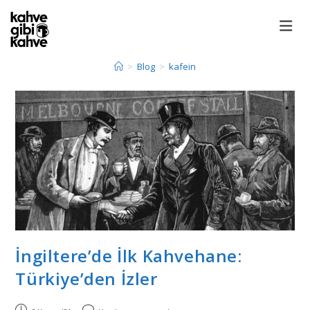
>
Blog
>
kafein
İngiltere’de İlk Kahvehane:
Türkiye’den İzler