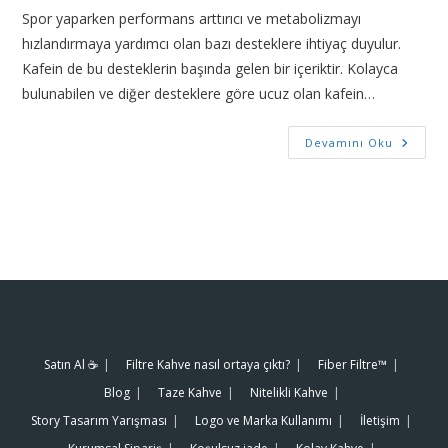
Spor yaparken performans arttırıcı ve metabolizmayı
hızlandırmaya yardımcı olan bazı desteklere ihtiyaç duyulur.
Kafein de bu desteklerin başında gelen bir içeriktir. Kolayca
bulunabilen ve diğer desteklere göre ucuz olan kafein…
Devamını Oku
Satın Al ☕️
Filtre Kahve nasıl ortaya çıktı?
Fiber Filtre™
Blog
Taze Kahve
Nitelikli Kahve
Story Tasarım Yarışması
Logo ve Marka Kullanımı
İletişim