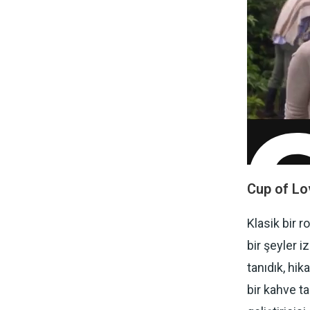
Cup of Lo
Klasik bir 
bir şeyler i
tanıdık, hik
bir kahve t