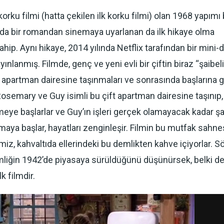
orku filmi (hatta çekilen ilk korku filmi) olan 1968 yapımı 
a bir romandan sinemaya uyarlanan da ilk hikaye olma
ahip. Aynı hikaye, 2014 yılında Netflix tarafından bir mini-d
yınlanmış. Filmde, genç ve yeni evli bir çiftin biraz “şaibeli
 apartman dairesine taşınmaları ve sonrasında başlarına g
 Rosemary ve Guy isimli bu çift apartman dairesine taşınıp, 
eye başlarlar ve Guy’ın işleri gerçek olamayacak kadar şan
lmaya başlar, hayatları zenginleşir. Filmin bu mutfak sahn
miz, kahvaltıda ellerindeki bu demlikten kahve içiyorlar. S
liğin 1942’de piyasaya sürüldüğünü düşünürsek, belki d
lk filmdir.