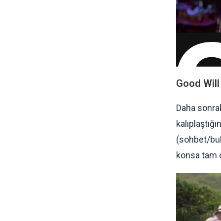
Good Will
Daha sonraki
kalıplaştığ
(sohbet/bulu
konsa tam 