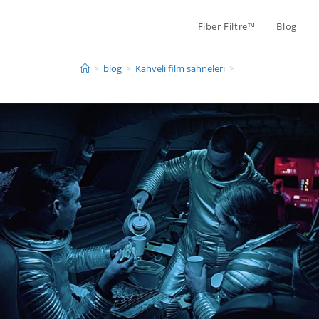
Fiber Filtre™
Blog
>
blog
>
Kahveli film sahneleri
>