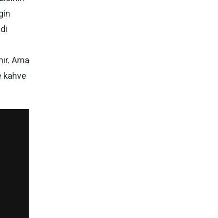
gin
ndi
nır. Ama
e kahve