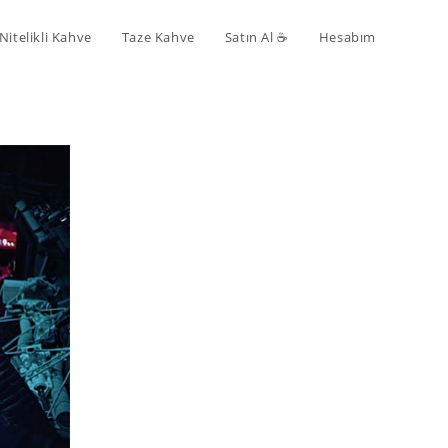
Nitelikli Kahve
Taze Kahve
Satın Al ☕️
Hesabım