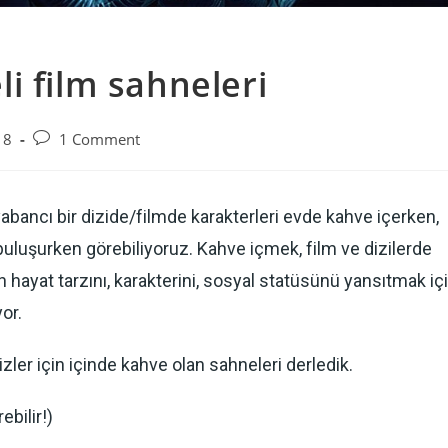
i film sahneleri
18
1 Comment
yabancı bir dizide/filmde karakterleri evde kahve içerken,
uluşurken görebiliyoruz. Kahve içmek, film ve dizilerde
n hayat tarzını, karakterini, sosyal statüsünü yansıtmak iç
yor.
zler için içinde kahve olan sahneleri derledik.
ebilir!)