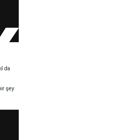
ıl da
bir şey