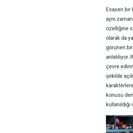
Esasen bir k
aynı zamand
özelliğine s
olarak da ya
görünen bir
anlatılıyor.
çevre edinm
şekilde açı
karakterleri
konusu dem
kullanıldığı i