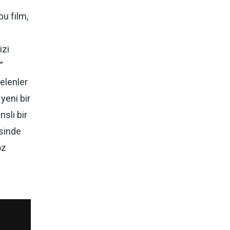
bu film,
izi
”
elenler
yeni bir
slı bir
esinde
öz
e