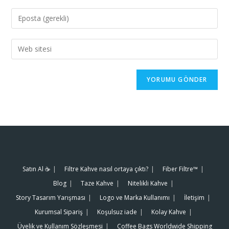
Satın Al ☕️
Filtre Kahve nasıl ortaya çıktı?
Fiber Filtre™
Blog
Taze Kahve
Nitelikli Kahve
Story Tasarım Yarışması
Logo ve Marka Kullanımı
İletişim
Kurumsal Sipariş
Koşulsuz iade
Kolay Kahve
Üyelik ve Kullanım Sözleşmesi
Coffee Bags Worldwide Shipping