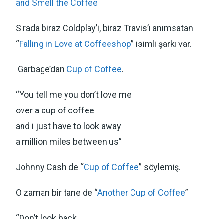
and Smell the Coffee
Sırada biraz Coldplay’i, biraz Travis’ı anımsatan
“
Falling in Love at Coffeeshop
” isimli şarkı var.
Garbage’dan
Cup of Coffee
.
“You tell me you don’t love me
over a cup of coffee
and i just have to look away
a million miles between us”
Johnny Cash de “
Cup of Coffee
” söylemiş.
O zaman bir tane de “
Another Cup of Coffee
”
“Don’t look back