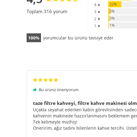
32%
4 ★
Toplam 316 yorum
5%
3 ★
3%
2 ★
1%
1 ★
100
yorumcular bu ürünü tavsiye eder
Bu ürünü öneriyorum
taze filtre kahveyi, filtre kahve makinesi o
Uçakla seyahat ederken kabin görevlisinden sadece 
kahvenin makinede hazzırlanmasını beklemem gerekm
Tek kelimeyle müthiş!

Öneririm, ağız tadını bilenlerin kahve tercihi. Üst