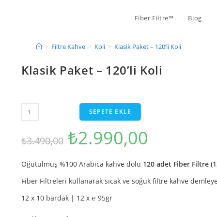
Fiber Filtre™
Blog
>
Filtre Kahve
>
Koli
>
Klasik Paket – 120’li Koli
Klasik Paket – 120’li Koli
SEPETE EKLE
₺
2.990,00
₺
3.490,00
Öğütülmüş %100 Arabica kahve dolu
120 adet Fiber Filtre (
Fiber Filtreleri kullanarak sıcak ve soğuk filtre kahve demleye
12 x 10 bardak | 12 x ℮ 95gr