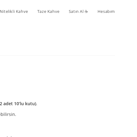
Nitelikli Kahve
Taze Kahve
Satın Al ☕️
Hesabım
12 adet 10’lu kutu)
.
bilirsin.