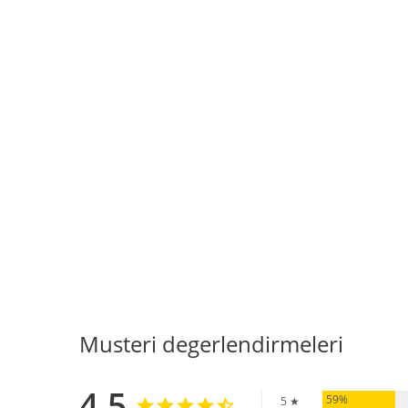
Musteri degerlendirmeleri
4,5
59%
5 ★