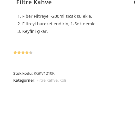
Filtre Kahve
Fiber Filtreye ~200ml sıcak su ekle.
Filtreyi hareketlendirin, 1-5dk demle.
Keyfini çıkar.
315
müşteri
puanına
dayanarak
Stok kodu:
KGKV1210K
5 üzerinden
Kategoriler:
Filtre Kahve
,
Koli
4.45
puan
aldı