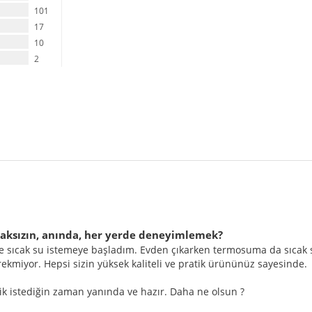
101
17
10
2
lmaksızın, anında, her yerde deneyimlemek?
sıcak su istemeye başladım. Evden çıkarken termosuma da sıcak su a
iyor. Hepsi sizin yüksek kaliteli ve pratik ürününüz sayesinde. 

elik istediğin zaman yanında ve hazır. Daha ne olsun ?